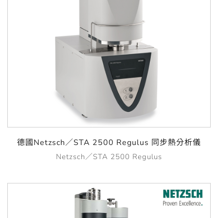
德國Netzsch／STA 2500 Regulus 同步熱分析儀
Netzsch／STA 2500 Regulus