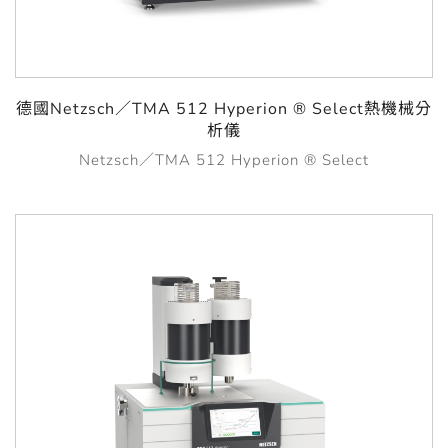
德國Netzsch／TMA 512 Hyperion ® Select熱機械分
析儀
Netzsch／TMA 512 Hyperion ® Select