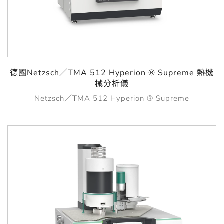
德國Netzsch／TMA 512 Hyperion ® Supreme 熱機
械分析儀
Netzsch／TMA 512 Hyperion ® Supreme