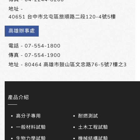
地址 -
40651 台中市北屯區旅順路二段120-4號5樓
高雄辦事處
電話 -
07-554-1800
傳真 - 07-554-1900
地址 -
80464 高雄市鼓山區文忠路76-5號7樓之3
產品介紹
高分子專用
耐燃測試
一般材料試驗
土木工程試驗
生物力學試驗
機械結構試驗