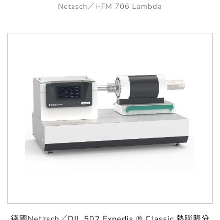
Netzsch／HFM 706 Lambda
德國Netzsch／DIL 502 Expedis ® Classic 熱膨脹分