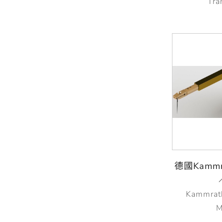
Tra
德國Kammra
Kammrat
M