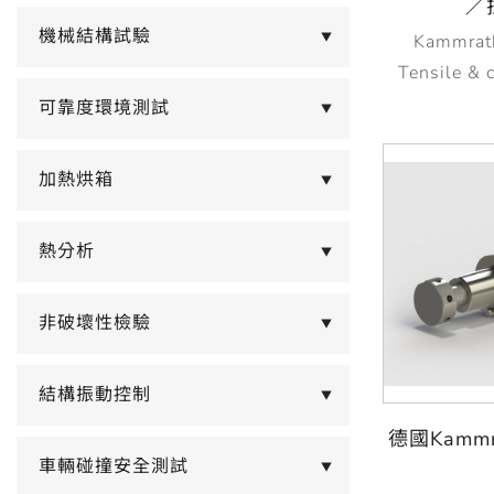
／
機械結構試驗
Kammrat
▼
Tensile &
可靠度環境測試
▼
加熱烘箱
▼
熱分析
▼
非破壞性檢驗
▼
結構振動控制
▼
德國Kammra
車輛碰撞安全測試
▼