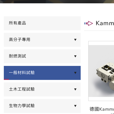
Kamm
所有產品
高分子專用
▼
耐燃測試
▼
一般材料試驗
▼
土木工程試驗
▼
生物力學試驗
▼
德國Kammra