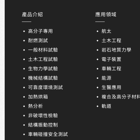
產品介紹
應用領域
高分子專用
航太
耐燃測試
土木工程
一般材料試驗
岩石地質力學
土木工程試驗
電子裝置
生物力學試驗
車輛工程
機械結構試驗
能源
可靠度環境測試
生醫應用
加熱烘箱
複合及高分子材
熱分析
軌道
非破壞性檢驗
結構振動控制
車輛碰撞安全測試