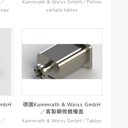
H／
Kammrath & Weiss GmbH／Peltier
copy
sample tables
GmbH
德國Kammrath & Weiss GmbH
／客製顯微鏡檯面
H／
Kammrath & Weiss GmbH／Tables