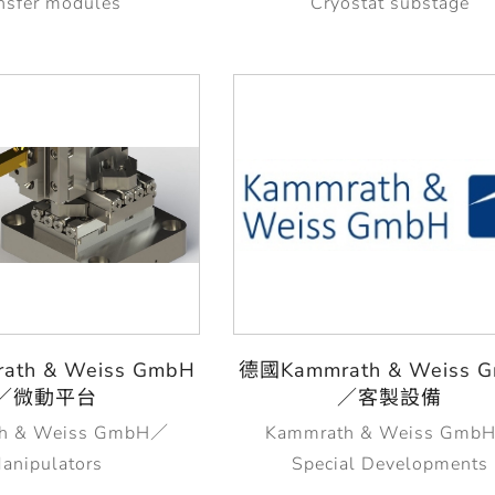
nsfer modules
Cryostat substage
th & Weiss GmbH
德國Kammrath & Weiss 
／微動平台
／客製設備
h & Weiss GmbH／
Kammrath & Weiss Gmb
anipulators
Special Developments