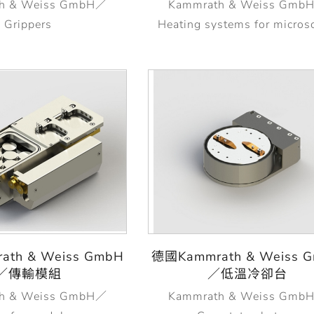
h & Weiss GmbH／
Kammrath & Weiss Gmb
Grippers
Heating systems for micros
th & Weiss GmbH
德國Kammrath & Weiss 
／傳輸模組
／低溫冷卻台
h & Weiss GmbH／
Kammrath & Weiss Gmb