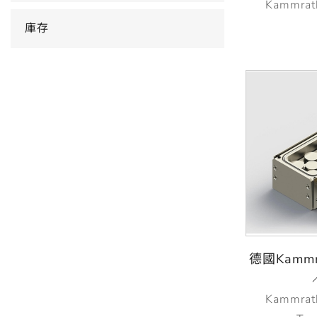
Kammrat
庫存
德國Kammra
Kammrat