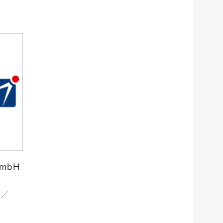
GmbH
H／