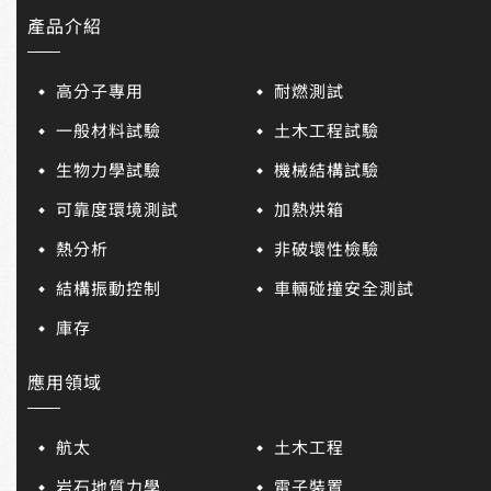
產品介紹
高分子專用
耐燃測試
一般材料試驗
土木工程試驗
生物力學試驗
機械結構試驗
可靠度環境測試
加熱烘箱
熱分析
非破壞性檢驗
結構振動控制
車輛碰撞安全測試
庫存
應用領域
航太
土木工程
岩石地質力學
電子裝置