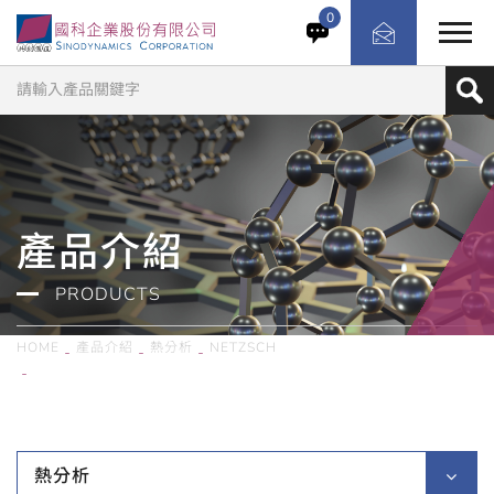
高效可靠的解決方案－STA 2500 Regulus 性能高效可
0
靠，溫度範圍寬廣。這套量身定做的微天平系統消除了浮力
效應與對流因素的影響，使得操作更加簡單。
產品介紹
PRODUCTS
HOME
產品介紹
熱分析
NETZSCH
德國Netzsch／STA 2500 Regulus 同步熱分析儀
熱分析