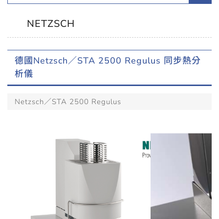
NETZSCH
德國Netzsch／STA 2500 Regulus 同步熱分
析儀
Netzsch／STA 2500 Regulus