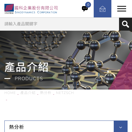
DIL 502 Expedis® Supreme 膨脹儀具備 -180°C 至
0
2800°C 超廣溫度範圍、自動長度檢測與手套箱版本，適用
氧敏性材料分析與高階熱膨脹測試。
產品介紹
PRODUCTS
HOME
產品介紹
熱分析
NETZSCH
德國Netzsch／DIL 502 Expedis ® Supreme 熱膨脹分析儀
熱分析