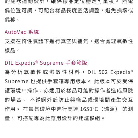
的尾狀運動設計，確保樣品定位穩定可重複。 熱電
偶位置可調，可配合樣品長度靈活調整，避免損壞或
偏移。
AutoVac 系統
支援在惰性氣體下進行真空與補氣，適合處理氧敏性
樣品。
DIL Expedis® Supreme 手套箱版
為分析氧敏性或濕敏性材料，DIL 502 Expedis®
Supreme 也提供手套箱專用版本。 此版本可於受保
護環境中操作，亦適用於樣品可能對操作者造成風險
的場合。 不銹鋼外殼防止與樣品或環境間產生交互
作用。 在氬氣環境中進行高達 1650°C（爐溫） 的測
量， 可搭配專為此應用設計的銠爐模組。