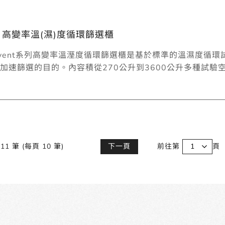
s 高變率溫(濕)度循環篩選櫃
imeEvent系列高變率溫溼度循環篩選櫃是基於標準的溫濕
加速篩選的目的。內容積從270公升到3600公升多種試驗
11 筆 (每頁 10 筆)
下一頁
前往第
頁