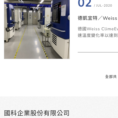
02
/ JUL-2020
德凱宜特／Weis
德國Weiss Cl
速溫度變化率以達到
全部共 
國科企業股份有限公司