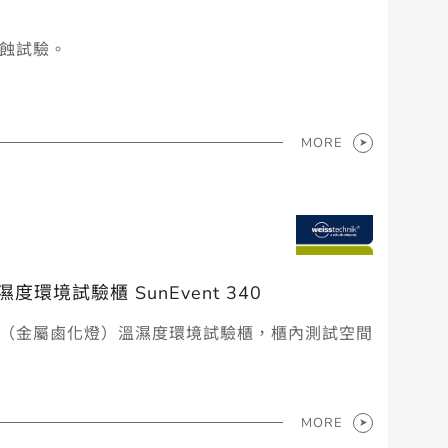
腐蝕試驗。
MORE
環境試驗櫃 SunEvent 340
擬太陽光（金屬鹵化燈）溫濕度環境試驗櫃，櫃內測試空間
MORE