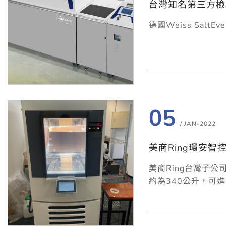
台灣知名第三方檢
德國Weiss Sal
05
/ JAN-2022
美商Ring環安智
美商Ring台灣子公
約為340公升，可