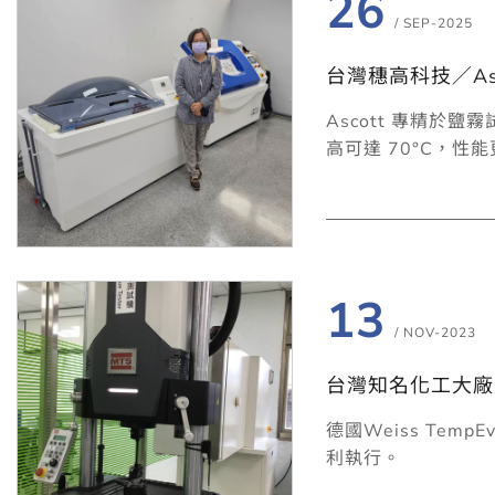
26
/ SEP-2025
台灣穗高科技／As
Ascott 專精於鹽
高可達 70°C，
全。
13
/ NOV-2023
台灣知名化工大廠／We
德國Weiss Te
利執行。