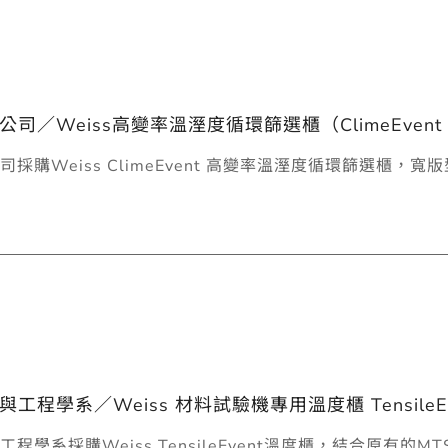
／Weiss高變率溫溼度循環篩選櫃（ClimeEvent 36
採購Weiss ClimeEvent 高變率溫溼度循環篩選櫃，寬
程學系／Weiss 材料試驗機專用溫度櫃 TensileEv
學系採購Weiss TensileEvent溫度櫃，結合原有的M