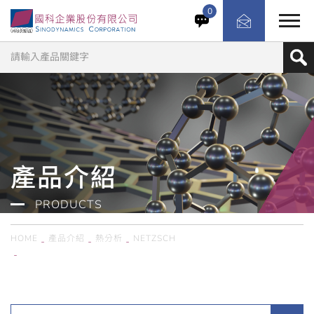
雷射閃光法是目前公認的最廣泛使用的精確測量熱擴散率的
0
方法。LFA 427 是全球市場上排名第一的儀器。適用於研
發以及汽車製造、航空航太和能源技術領域中所有涉及標準
材料和高性能材料特性分析的應用。
產品介紹
PRODUCTS
HOME
產品介紹
熱分析
NETZSCH
德國Netzsch／LFA 427 超高溫雷射閃光熱傳導分析儀