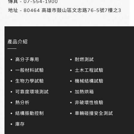
傳真 - 07-554-1900
地址 -
80464 高雄市鼓山區文忠路76-5號7樓之3
產品介紹
高分子專用
耐燃測試
一般材料試驗
土木工程試驗
生物力學試驗
機械結構試驗
可靠度環境測試
加熱烘箱
熱分析
非破壞性檢驗
結構振動控制
車輛碰撞安全測試
庫存