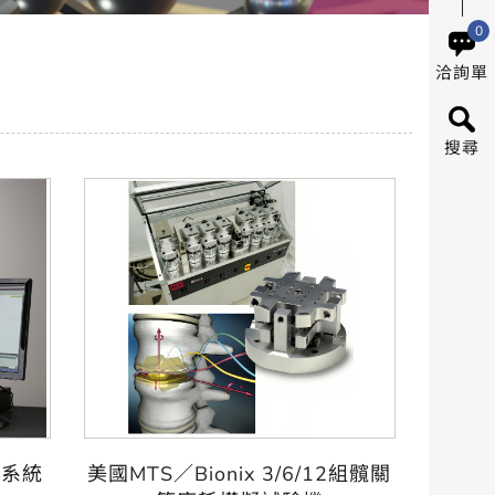
0
洽詢單
搜尋
試系統
美國MTS／Bionix 3/6/12組髖關