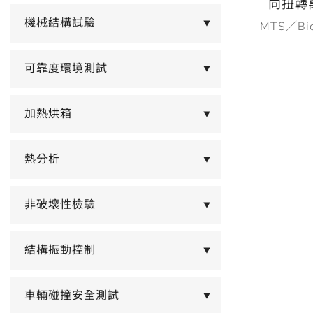
向扭轉
機械結構試驗
MTS／Bion
▼
可靠度環境測試
▼
加熱烘箱
▼
熱分析
▼
非破壞性檢驗
▼
結構振動控制
▼
車輛碰撞安全測試
▼