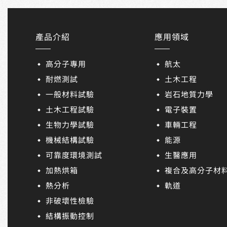
產品介紹
應用領域
高分子專用
航太
耐燃測試
土木工程
一般材料試驗
岩石地質力學
土木工程試驗
電子裝置
生物力學試驗
車輛工程
機械結構試驗
能源
可靠度環境測試
生醫應用
加熱烘箱
複合及高分子材
熱分析
軌道
非破壞性檢驗
結構振動控制