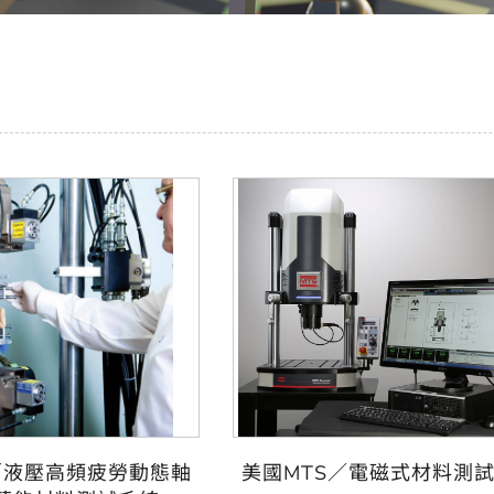
／液壓高頻疲勞動態軸
美國MTS／電磁式材料測