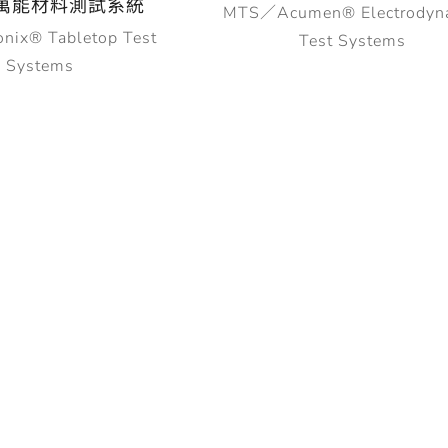
萬能材料測試系統
MTS／Acumen® Electrodyn
ix® Tabletop Test
Test Systems
Systems