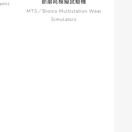
節磨耗模擬試驗機
amic
MTS／Bionix Multistation Wear
Simulators