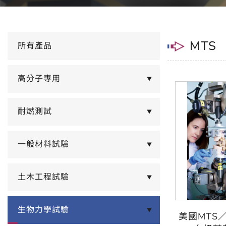
MTS
所有產品
高分子專用
▼
耐燃測試
▼
一般材料試驗
▼
土木工程試驗
▼
生物力學試驗
▼
美國MTS