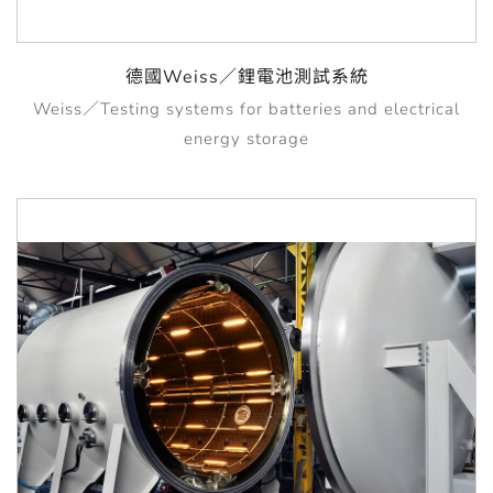
德國Weiss／鋰電池測試系統
Weiss／Testing systems for batteries and electrical
energy storage