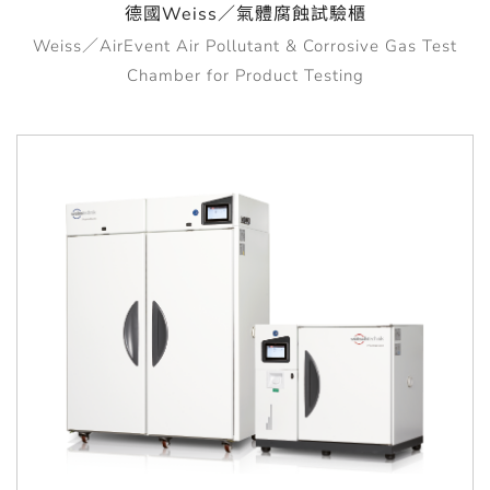
德國Weiss／氣體腐蝕試驗櫃
Weiss／AirEvent Air Pollutant & Corrosive Gas Test
Chamber for Product Testing