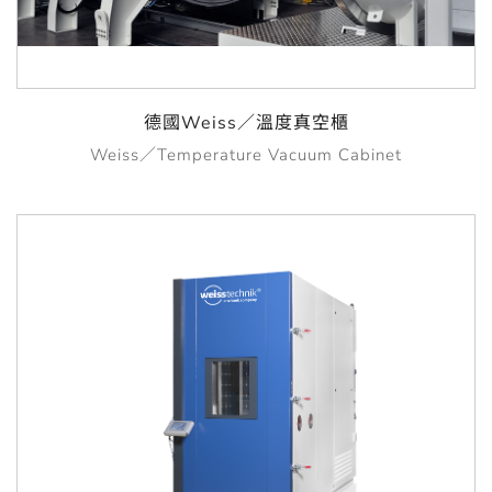
德國Weiss／溫度真空櫃
Weiss／Temperature Vacuum Cabinet