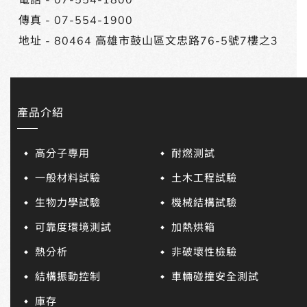
電話 -
07-554-1800
傳真 - 07-554-1900
地址 -
80464 高雄市鼓山區文忠路76-5號7樓之3
產品介紹
高分子專用
耐燃測試
一般材料試驗
土木工程試驗
生物力學試驗
機械結構試驗
可靠度環境測試
加熱烘箱
熱分析
非破壞性檢驗
結構振動控制
車輛碰撞安全測試
庫存