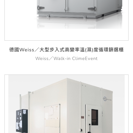
德國Weiss／大型步入式高變率溫(濕)度循環篩選櫃
Weiss／Walk-in ClimeEvent