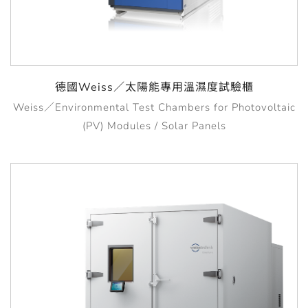
德國Weiss／太陽能專用溫濕度試驗櫃
Weiss／Environmental Test Chambers for Photovoltaic
(PV) Modules / Solar Panels