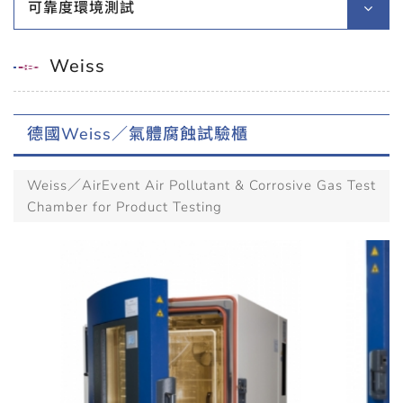
可靠度環境測試
Weiss
德國Weiss／氣體腐蝕試驗櫃
Weiss／AirEvent Air Pollutant & Corrosive Gas Test
Chamber for Product Testing