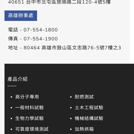
40651 台中市北屯區旅順路二段120-4號5樓
高雄辦事處
電話 -
07-554-1800
傳真 - 07-554-1900
地址 -
80464 高雄市鼓山區文忠路76-5號7樓之3
產品介紹
高分子專用
耐燃測試
一般材料試驗
土木工程試驗
生物力學試驗
機械結構試驗
可靠度環境測試
加熱烘箱