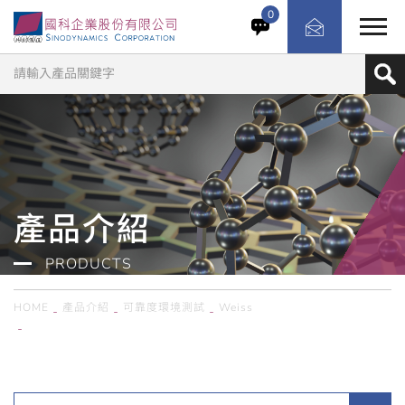
空氣污染與腐蝕性氣體測試室透過產生有害氣體來測試產品
0
的耐久性與使用壽命，這些氣體可能引起腐蝕。 空氣污染物
如二氧化硫、氮氧化物、硫化氫和氯，是工業、發電廠、交
通及農業中透過固定燃燒排放的腐蝕性氣體。
產品介紹
PRODUCTS
HOME
產品介紹
可靠度環境測試
Weiss
德國Weiss／氣體腐蝕試驗櫃