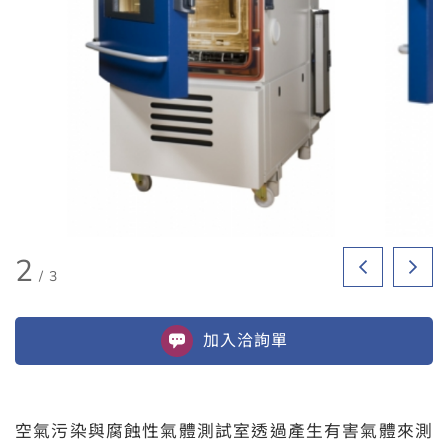
2
/
3
加入
洽詢單
空氣污染與腐蝕性氣體測試室透過產生有害氣體來測