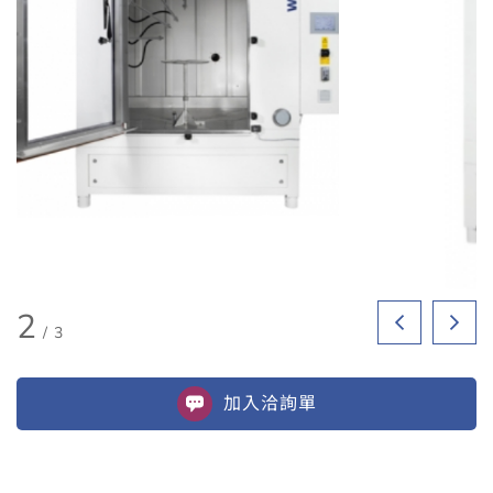
2
/
3
加入
洽詢單