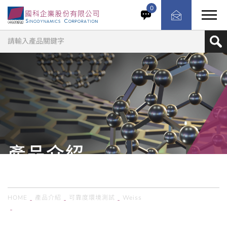
IP 測試可為各種電氣產品和組件提供可重複的驗證，涵蓋從
0
簡單的防水到完全防水的各個方面。製造的 WaterEvent
SWT 水刀測試設備，可依據 DIN EN 60529 (VDE 0470-
1) IPX3 和 IPX4 標準進行可靠性測試。 此裝置提供 200
毫米或 600 毫米的旋轉管半徑可選。最大旋轉管半徑可選
400 毫米或 800 毫米。
產品介紹
PRODUCTS
HOME
產品介紹
可靠度環境測試
Weiss
德國Weiss／雨淋試驗櫃