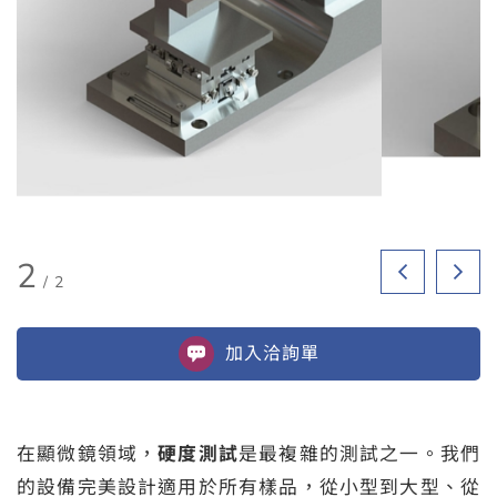
2
/
2
加入
洽詢單
在顯微鏡領域，
硬度測試
是最複雜的測試之一。我們
的設備完美設計適用於所有樣品，從小型到大型、從