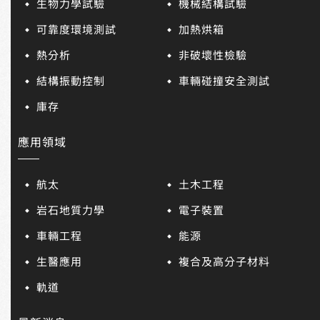
生物力學試驗
機械結構試驗
可靠度環境測試
加熱烘箱
熱分析
非破壞性檢驗
結構振動控制
車輛碰撞安全測試
庫存
應用領域
航太
土木工程
岩石地質力學
電子裝置
車輛工程
能源
生醫應用
複合及高分子材料
軌道