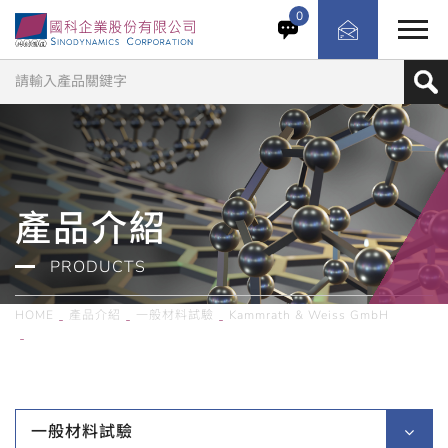
在顯微鏡領域，硬度測試是最複雜的測試之一。我們的設備
0
完美設計適用於所有樣品，從小型到大型、從硬質到軟質，
同時也充分考慮不同測量方法的要求
產品介紹
PRODUCTS
HOME
產品介紹
一般材料試驗
Kammrath & Weiss GmbH
德國Kammrath & Weiss GmbH／蠕變剪切測試儀
一般材料試驗