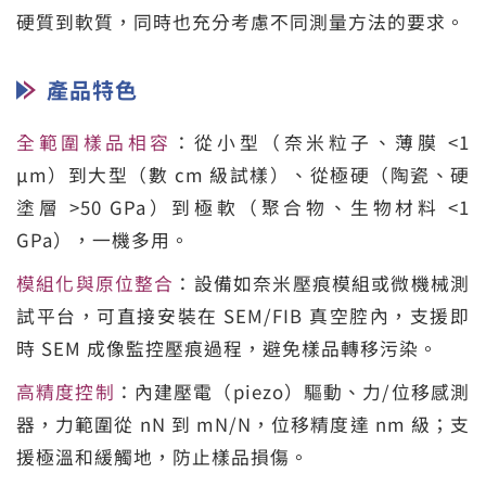
硬質到軟質，同時也充分考慮不同測量方法的要求。
產品特色
全範圍樣品相容
：從小型（奈米粒子、薄膜 <1
µm）到大型（數 cm 級試樣）、從極硬（陶瓷、硬
塗層 >50 GPa）到極軟（聚合物、生物材料 <1
GPa），一機多用。
模組化與原位整合
：設備如奈米壓痕模組或微機械測
試平台，可直接安裝在 SEM/FIB 真空腔內，支援即
時 SEM 成像監控壓痕過程，避免樣品轉移污染。
高精度控制
：內建壓電（piezo）驅動、力/位移感測
器，力範圍從 nN 到 mN/N，位移精度達 nm 級；支
援極溫和緩觸地，防止樣品損傷。