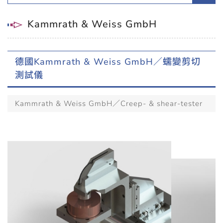
Kammrath & Weiss GmbH
德國Kammrath & Weiss GmbH／蠕變剪切
測試儀
Kammrath & Weiss GmbH／Creep- & shear-tester