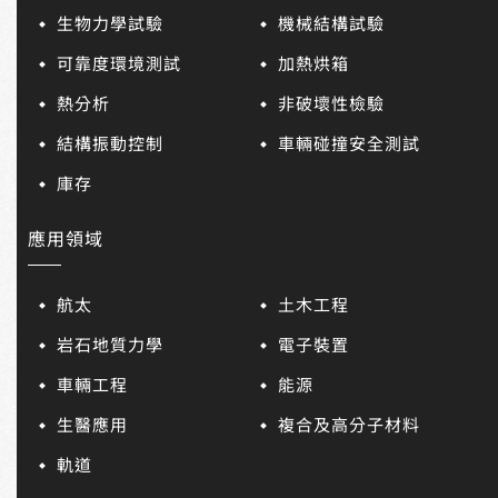
生物力學試驗
機械結構試驗
可靠度環境測試
加熱烘箱
熱分析
非破壞性檢驗
結構振動控制
車輛碰撞安全測試
庫存
應用領域
航太
土木工程
岩石地質力學
電子裝置
車輛工程
能源
生醫應用
複合及高分子材料
軌道