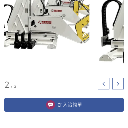
2
/
2
加入
洽詢單