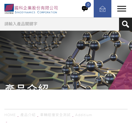
頭枕性能測試系統是一個電氣測試台，能夠評估座椅、椅
0
背、錨固裝置和頭枕的結構強度和剛性。這套重型系統經濟
高效，能夠同時獨立測試多達 3 個座椅。。提供極具成本效
益的解決方案，能同時獨立測試最多3個座椅，大幅提升測
試效率與產能，非常適合座椅供應商與汽車製造商的認證與
品質控管需求。
產品介紹
PRODUCTS
HOME
產品介紹
車輛碰撞安全測試
Additium
西班牙Additium／HRP 頭枕強度試驗機