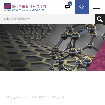
Additium首創的全電動SBA測試平台，已廣泛應用於全球
0
汽車安全測試實驗室。系統搭載可靠的即時控制器，內建針
對ECE R14及其他類似型態曲線的專屬優化演算法與控制策
略，確保測試過程精準、重複性高。ADDITIUM首次推出超
輕量高強度鏈條，可大幅提升您的安全帶固定測試台操作和
測試設定。此鏈條100%採用高強度聚合物纖維製成，相比
傳統鋼鏈具有許多優勢。
產品介紹
PRODUCTS
HOME
產品介紹
車輛碰撞安全測試
Additium
西班牙Additium／SBA 安全帶及座椅固定器強度試驗機