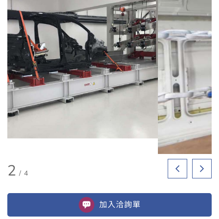
2
/
4
加入
洽詢單