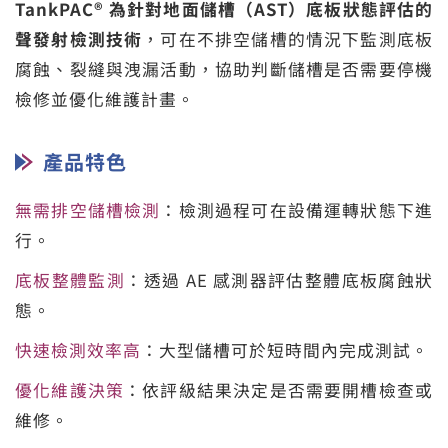
TankPAC® 為針對地面儲槽（AST）底板狀態評估的
聲發射檢測技術
，可在不排空儲槽的情況下監測底板
腐蝕、裂縫與洩漏活動，協助判斷儲槽是否需要停機
檢修並優化維護計畫。
產品特色
無需排空儲槽檢測
：檢測過程可在設備運轉狀態下進
行。
底板整體監測
：透過 AE 感測器評估整體底板腐蝕狀
態。
快速檢測效率高
：大型儲槽可於短時間內完成測試。
優化維護決策
：依評級結果決定是否需要開槽檢查或
維修。