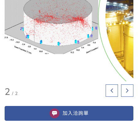
2
/
2
加入
洽詢單