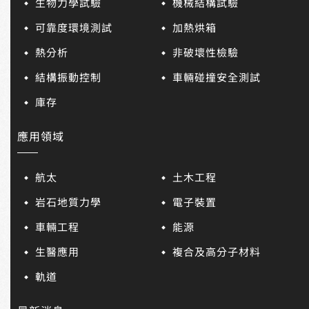
生物力學試驗
機械結構試驗
可靠度環境測試
加熱烘箱
熱分析
非破壞性檢驗
結構振動控制
車輛碰撞安全測試
庫存
應用領域
航太
土木工程
岩石地質力學
電子裝置
車輛工程
能源
生醫應用
複合及高分子材料
軌道