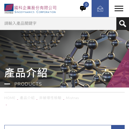
TankPAC® 為針對地面儲槽（AST）底板狀態評估的聲發
0
射檢測技術，可在不排空儲槽的情況下監測底板腐蝕、裂縫
與洩漏活動，協助判斷儲槽是否需要停機檢修並優化維護計
畫。
產品介紹
PRODUCTS
HOME
產品介紹
非破壞性檢驗
Mistras
美國Mistras／TANKPAC 儲槽底板聲發射檢測系統