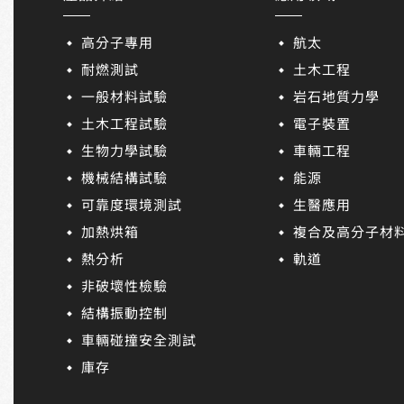
高分子專用
航太
耐燃測試
土木工程
一般材料試驗
岩石地質力學
土木工程試驗
電子裝置
生物力學試驗
車輛工程
機械結構試驗
能源
可靠度環境測試
生醫應用
加熱烘箱
複合及高分子材
熱分析
軌道
非破壞性檢驗
結構振動控制
車輛碰撞安全測試
庫存