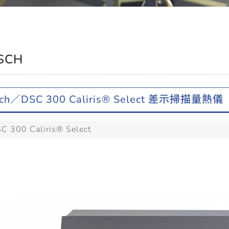
SCH
ch／DSC 300 Caliris® Select 差示掃描量熱儀
 300 Caliris® Select