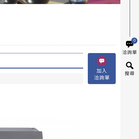
0
洽詢單
加入
搜尋
洽詢單