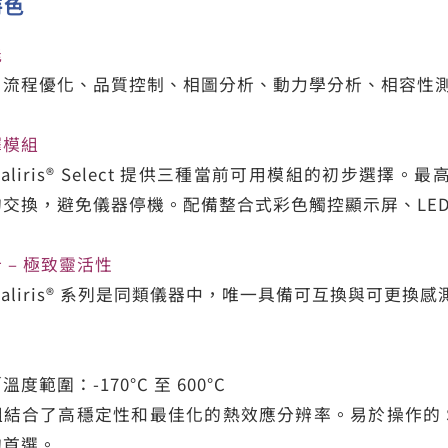
特色
能
、流程優化、品質控制、相圖分析、動力學分析、相容性
擇模組
0 Caliris® Select 提供三種當前可用模組的初步選擇。最
交換，避免儀器停機。配備整合式彩色觸控顯示屏、LE
 – 極致靈活性
00 Caliris® 系列是同類儀器中，唯一具備可互換與可更
度範圍：-170°C 至 600°C
組結合了高穩定性和最佳化的熱效應分辨率。易於操作的 
的首選。