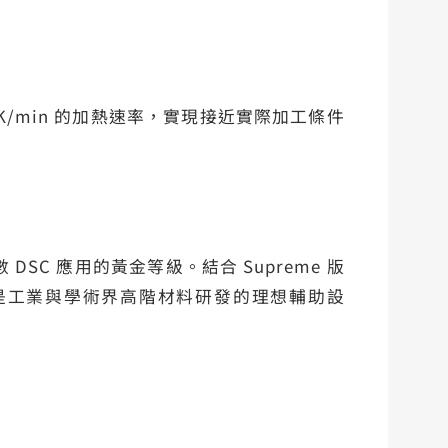
K/min 的加熱速率，實現接近實際加工條件
C 應用的黃金等級。結合 Supreme 版
-模組是工業與學術界高階材料研發的理想輔助設