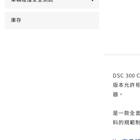
車輛碰撞安全測試
▼
庫存
DSC 30
版本允許
器。
是一款全
料的規範