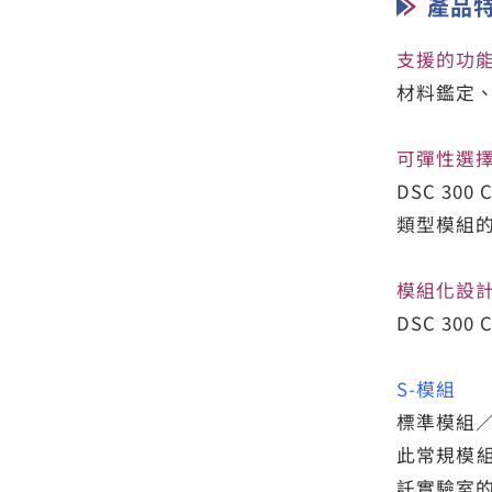
產品
支援的功
材料鑑定
可彈性選
DSC 30
類型模組的
模組化設計
DSC 3
S-模組
標準模組／溫
此常規模
託實驗室