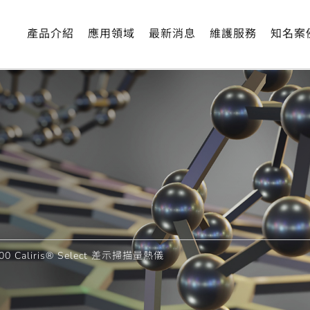
！不論研發、品質控制、委託測試，還是特定應用材料的規範
產品介紹
應用領域
最新消息
維護服務
知名案
00 Caliris® Select 差示掃描量熱儀