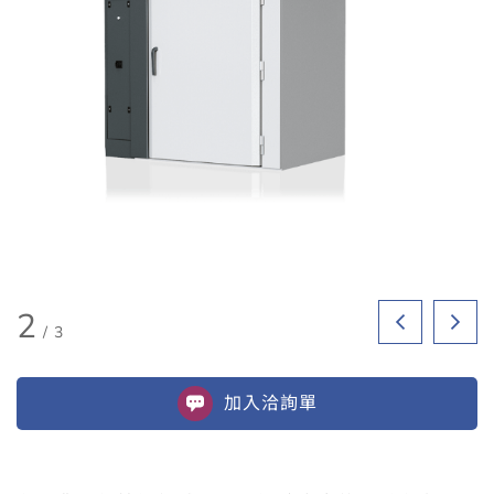
2
/
3
加入
洽詢單