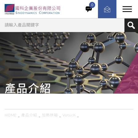
在工業暖氣技術領域，我們經驗豐富的團隊為幾乎所有應用
0
領域開發、規劃並生產可靠的系統。 我們的產品組合涵蓋廣
泛的加熱與乾燥櫃、無塵室烘乾機、熱風消毒器、紅外線與
連續爐，以及創新的微波技術。除了我們全面的系列產品選
擇外，我們也專注於實施針對客戶、流程整合的解決方案。
產品介紹
PRODUCTS
HOME
產品介紹
加熱烘箱
Votsch
德國Vötsch／烘箱