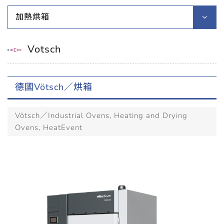
加熱烘箱
Votsch
德國Vötsch／烘箱
Vötsch／Industrial Ovens, Heating and Drying
Ovens, HeatEvent