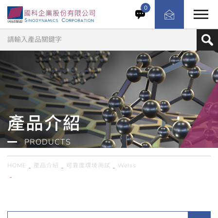
不再受限於戶外變幻莫測的天氣，Weiss Technik 將環境模
0
擬與動力計完美整合。在一間測試艙內，就能同時模擬極端
氣候與真實行駛路況。這是整車研發、排放測試與動力系統
優化的最高效能實驗場域。
產品介紹
PRODUCTS
HOME
產品介紹
可靠度環境測試
Weiss
德國Weiss / 動力計整合型環境模擬試驗系統