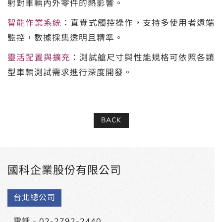
射對車輛內外零件的熱影響。
智能作業系統
：直覺式觸控操作，支持多使用者遠端
監控，數據採集透明且精準。
靈活配置與擴充
：測試艙尺寸與性能規格可依照各類
型車輛測試需求進行深度開發。
BACK
國科企業股份有限公司
台北總公司
電話 -
02-2792-2440