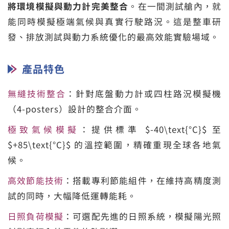
將環境模擬與動力計完美整合
。在一間測試艙內，就
能同時模擬極端氣候與真實行駛路況。這是整車研
發、排放測試與動力系統優化的最高效能實驗場域。
產品特色
無縫技術整合
：針對底盤動力計或四柱路況模擬機
（4-posters）設計的整合介面。
極致氣候模擬
：提供標準 $-40\text{°C}$ 至
$+85\text{°C}$ 的溫控範圍，精確重現全球各地氣
候。
高效節能技術
：搭載專利節能組件，在維持高精度測
試的同時，大幅降低運轉能耗。
日照負荷模擬
：可選配先進的日照系統，模擬陽光照