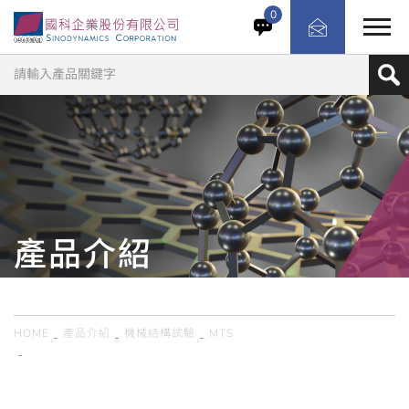
透過於輪胎接地面或輪轂主軸施加精準的位移或力量輸入，
0
測試車輛懸吊與轉向系統的運動學與順應性（K&C）特性。
適用於乘用車、SUV、輕型卡車與商用車，並可選配重心與
車輛慣性量測（CG/VIM）功能，或模擬實際道路操駕情
境，完整評估懸吊與轉向總成之動態表現與操控特性。
產品介紹
PRODUCTS
HOME
產品介紹
機械結構試驗
MTS
美國MTS／車輛懸吊系統運動學與順應性測試系統