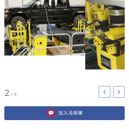
2
/
5
加入
洽詢單