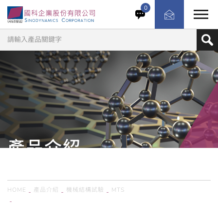
透過在平面道路模擬介面上，使輪胎於旋轉狀態下施加垂直
0
載重、外傾角、轉向、驅動及煞車等輸入條件，精準量測影
響車輛性能與操控表現的各項力與力矩（F&M）特性。MTS
Flat-Trac 系列為業界公認的輪胎力與力矩量測標準，提供
多種系統配置，可執行廣泛的穩態與動態測試，以滿足不同
研發與驗證需求。
產品介紹
PRODUCTS
HOME
產品介紹
機械結構試驗
MTS
美國MTS／車輛輪胎力與力矩測試系統