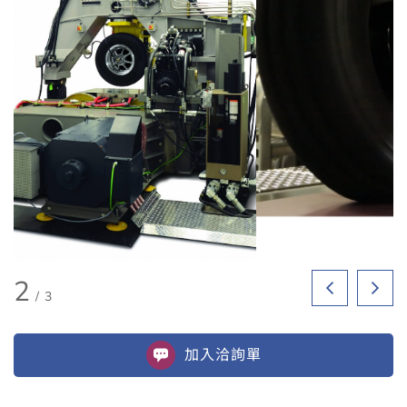
2
/
3
加入
洽詢單