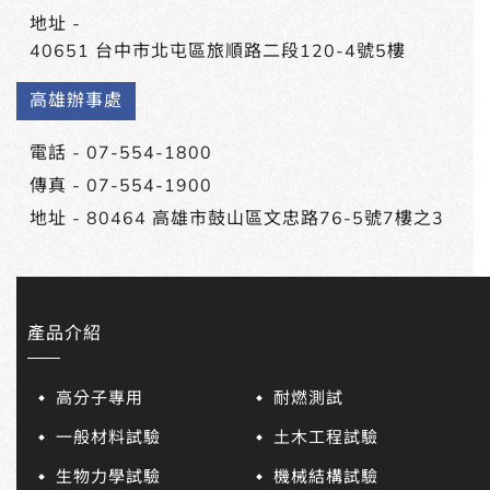
地址 -
40651 台中市北屯區旅順路二段120-4號5樓
高雄辦事處
電話 -
07-554-1800
傳真 - 07-554-1900
地址 -
80464 高雄市鼓山區文忠路76-5號7樓之3
產品介紹
高分子專用
耐燃測試
一般材料試驗
土木工程試驗
生物力學試驗
機械結構試驗