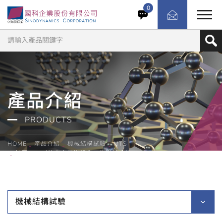
組建高度整合且具成本效益的測試平台，針對航太零組件、
0
子系統與結構進行測試。
產品介紹
PRODUCTS
HOME
產品介紹
機械結構試驗
MTS
美國MTS／航太應用模組化元件測試系統
機械結構試驗