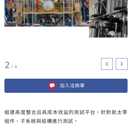
2
/
4
加入
洽詢單
組建高度整合且具成本效益的測試平台，針對航太零
組件、子系統與結構進行測試。