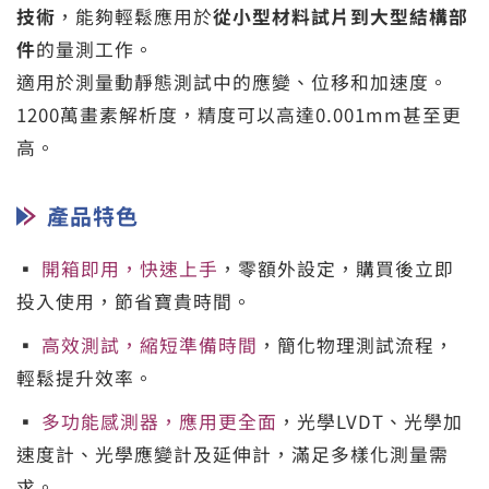
技術
，能夠輕鬆應用於
從小型材料試片到大型結構部
件
的量測工作。
適用於測量動靜態測試中的應變、位移和加速度。
1200萬畫素解析度，精度可以高達0.001mm甚至更
高。
產品特色
▪
開箱即用，快速上手
，零額外設定，購買後立即
投入使用，節省寶貴時間。
▪
高效測試，縮短準備時間
，簡化物理測試流程，
輕鬆提升效率。
▪
多功能感測器，應用更全面
，光學LVDT、光學加
速度計、光學應變計及延伸計，滿足多樣化測量需
求。