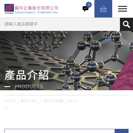
ARAMIS 3D Camera 12M適用於測量動靜態測試中的應
0
變、位移和加速度。憑藉靈活且可擴充的非接觸式測量技
術，能輕鬆應用於從小型材料試片到大型結構部件的量測工
作。
產品介紹
PRODUCTS
HOME
產品介紹
一般材料試驗
Zeiss
德國Zeiss／3D非接觸影像DIC分析系統－ARAMIS 3D Camera