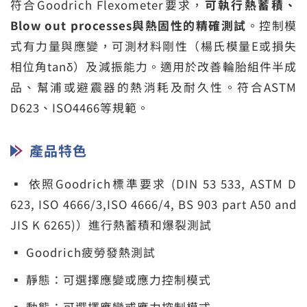
符合Goodrich Flexometer要求，
可執行熱蓄積、
Blow out processes與熱固性的精確測試
。控制模
式有力量與應變，可測材料剛性（楊氏模量E或損失
相位角tanδ）及減振能力。適用於改善輪胎組件半成
品、幫浦或避震器的熱消耗及耐久性。符合ASTM
D623、ISO4466等規範。
產品特色
▪
依照Goodrich標準要求 (DIN 53 533, ASTM D
623, ISO 4666/3,ISO 4666/4, BS 903 part A50 and
JIS K 6265)）進行熱蓄積和爆裂測試
▪
Goodrich疲勞發熱測試
▪
靜態：可選擇應變或應力控制模式