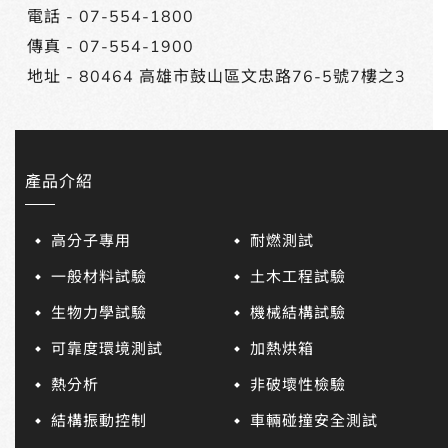
電話 -
07-554-1800
傳真 - 07-554-1900
地址 -
80464 高雄市鼓山區文忠路76-5號7樓之3
產品介紹
高分子專用
耐燃測試
一般材料試驗
土木工程試驗
生物力學試驗
機械結構試驗
可靠度環境測試
加熱烘箱
熱分析
非破壞性檢驗
結構振動控制
車輛碰撞安全測試