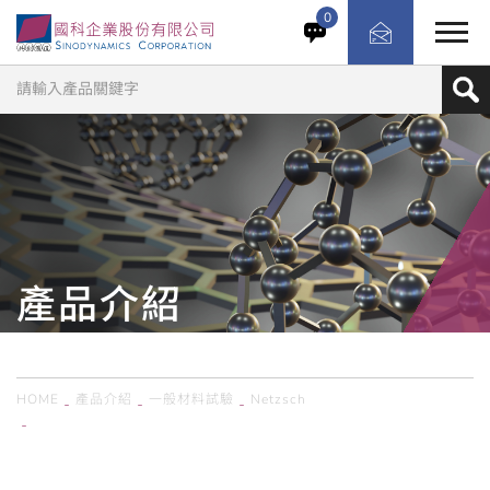
符合Goodrich Flexometer要求，可執行熱蓄積、Blow
0
out processes與熱固性的精確測試。控制模式有力量與應
變，可測材料剛性（楊氏模量E或損失相位角tanδ）及減振
能力。適用於改善輪胎組件半成品、幫浦或避震器的熱消耗
及耐久性。符合ASTM D623、ISO4466等規範
產品介紹
PRODUCTS
HOME
產品介紹
一般材料試驗
Netzsch
德國Netzsch／ GABOMETER疲勞發熱試驗機