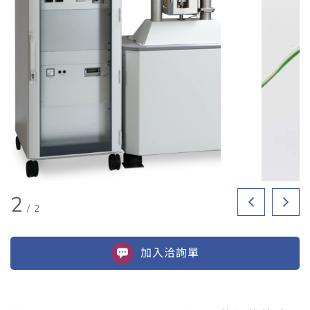
2
/
2
加入
洽詢單