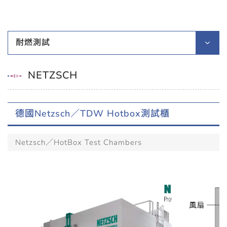
耐燃測試
NETZSCH
德國Netzsch／TDW Hotbox測試櫃
Netzsch／HotBox Test Chambers