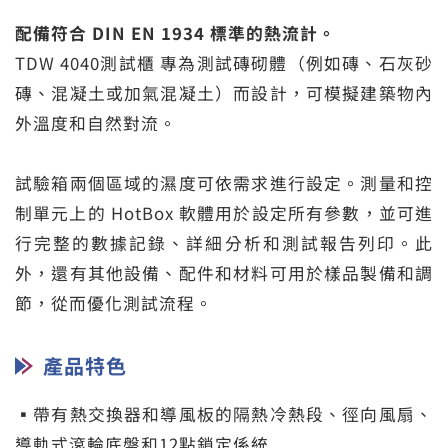
配備符合 DIN EN 1934 標準的熱流計。
TDW 4040測試櫃 專為測試磚砌體（例如磚、石灰砂
磚、混凝土或加氣混凝土）而設計，可模擬建築物內
外溫度和自然對流。
試驗箱兩個區域的濕度可依需求進行設定。測量和控
制單元上的 HotBox 軟體用於設定所有參數，並可進
行完整的數據記錄、詳細分析和測試報告列印。此
外，還有其他設備、配件和材料可用於樣品製備和調
節，從而優化測試流程。
產品特色
▪帶有熱交換器和導風板的隔熱冷熱段、徑向風扇、
導軌式滾輪底盤和12點鎖定係統