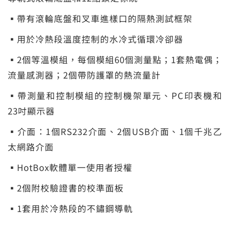
▪帶有滾輪底盤和叉車進樣口的隔熱測試框架
▪用於冷熱段溫度控制的水冷式循環冷卻器
▪2個等溫模組，每個模組60個測量點；1套熱電偶；
流量感測器；2個帶防護罩的熱流量計
▪帶測量和控制模組的控制機架單元、PC印表機和
23吋顯示器
▪介面：1個RS232介面、2個USB介面、1個千兆乙
太網路介面
▪HotBox軟體單一使用者授權
▪2個附校驗證書的校準面板
▪1套用於冷熱段的不鏽鋼導軌