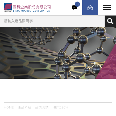
配備符合 DIN EN 1934 標準的熱流計。TDW 4040測試櫃
0
專為測試磚砌體（例如磚、石灰砂磚、混凝土或加氣混凝
土）而設計，可模擬建築物內外溫度和自然對流。試驗箱兩
個區域的濕度可依需求進行設定。測量和控制單元上的
HotBox 軟體用於設定所有參數，並可進行完整的數據記
錄、詳細分析和測試報告列印。此外，還有其他設備、配件
和材料可用於樣品製備和調節，從而優化測試流程。
產品介紹
PRODUCTS
HOME
產品介紹
耐燃測試
NETZSCH
德國Netzsch／TDW Hotbox測試櫃