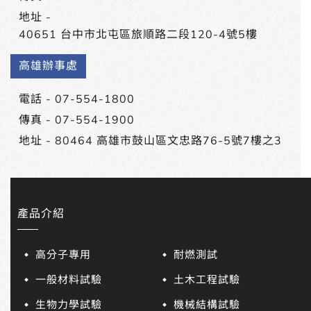
地址 -
40651 台中市北屯區旅順路二段120-4號5樓
高雄辦事處
電話 -
07-554-1800
傳真 - 07-554-1900
地址 -
80464 高雄市鼓山區文忠路76-5號7樓之3
產品介紹
高分子專用
耐燃測試
一般材料試驗
土木工程試驗
生物力學試驗
機械結構試驗