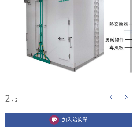
2
/
2
加入
洽詢單