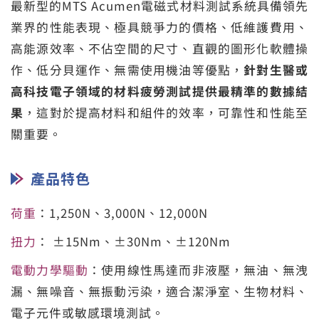
最新型的MTS Acumen電磁式材料測試系統具備領先
業界的性能表現、極具競爭力的價格、低維護費用、
高能源效率、不佔空間的尺寸、直觀的圖形化軟體操
作、低分貝運作、無需使用機油等優點，
針對生醫或
高科技電子領域的材料疲勞測試提供最精準的數據結
果
，這對於提高材料和組件的效率，可靠性和性能至
關重要。
產品特色
荷重
：1,250N、3,000N、12,000N
扭力
： ±15Nm、±30Nm、±120Nm
電動力學驅動
：使用線性馬達而非液壓，無油、無洩
漏、無噪音、無振動污染，適合潔淨室、生物材料、
電子元件或敏感環境測試。