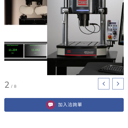
2
/
8
加入
洽詢單