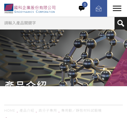
最新型的MTS Acumen電磁式材料測試系統具備領先業界的
0
性能表現、極具競爭力的價格、低維護費用、高能源效率、
不佔空間的尺寸、直觀的圖形化軟體操作、低分貝運作、無
需使用機油等優點，針對生醫或高科技電子領域的材料疲勞
測試提供最精準的數據結果，這對於提高材料和組件的效
率，可靠性和性能至關重要。
產品介紹
PRODUCTS
HOME
產品介紹
高分子專用
專用動／靜態材料試驗機
美國MTS／電磁式材料測試系統