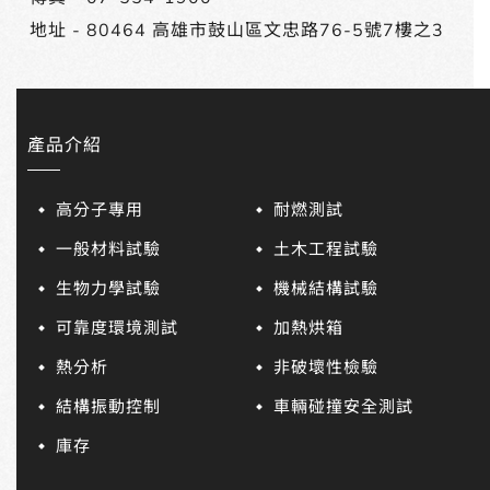
地址 -
80464 高雄市鼓山區文忠路76-5號7樓之3
產品介紹
高分子專用
耐燃測試
一般材料試驗
土木工程試驗
生物力學試驗
機械結構試驗
可靠度環境測試
加熱烘箱
熱分析
非破壞性檢驗
結構振動控制
車輛碰撞安全測試
庫存