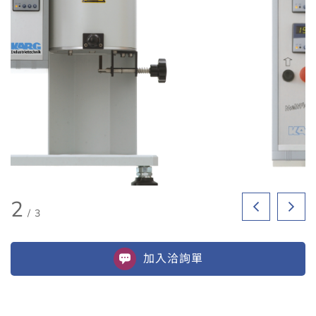
2
/
3
加入
洽詢單