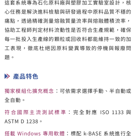
這套系統專為石化原料廠與塑膠加工實驗室設計，核
心任務是解決進料檢驗與研發過程中原料品質不穩的
痛點，透過精確測量熔融質量流率與熔融體積流率，
協助工程師判定材料流動性是否符合生產規範，確保
每一批投入生產線的顆粒或回收料都能維持一致的加
工表現，徹底杜絕因原料變異導致的停機與報廢問
題。
產品特色
獨家模組化擴充概念
：可依需求選擇手動、半自動或
全自動。
符合國際主流測試標準
：完全對應 ISO 1133 與
ASTM D 1238。
搭載 Windows 專用軟體
：標配 k-BASE 系統進行全