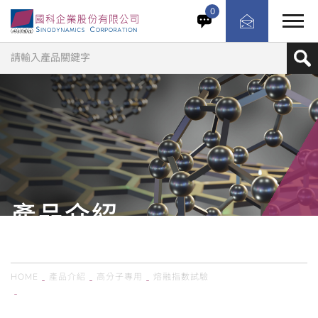
這套系統專為石化原料廠與塑膠加工實驗室設計，核心任務
0
是解決進料檢驗與研發過程中原料品質不穩的痛點，透過精
確測量熔融質量流率與熔融體積流率，協助工程師判定材料
流動性是否符合生產規範，確保每一批投入生產線的顆粒或
回收料都能維持一致的加工表現，徹底杜絕因原料變異導致
的停機與報廢問題。
產品介紹
PRODUCTS
HOME
產品介紹
高分子專用
熔融指數試驗
德國KARG／熔融指數儀 MeltFlow @on