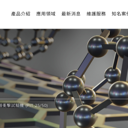
提供符合CE安全規範設外罩。
產品介紹
應用領域
最新消息
維護服務
知名案
錘衝擊試驗機 (PIT 25/50)