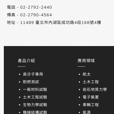
電話 -
02-2792-2440
傳真 - 02-2790-4564
地址 -
11489 臺北市內湖區成功路4段168號4樓
產品介紹
應用領域
高分子專用
航太
耐燃測試
土木工程
一般材料試驗
岩石地質力學
土木工程試驗
電子裝置
生物力學試驗
車輛工程
機械結構試驗
能源