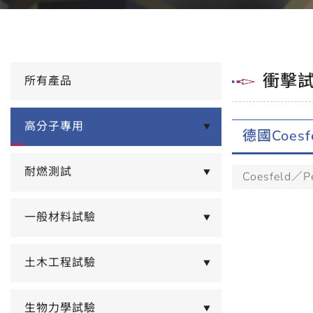
衝擊
所有產品
高分子專用
▼
德國Coesf
耐燃測試
▼
Coesfeld／Pe
一般材料試驗
▼
土木工程試驗
▼
生物力學試驗
▼