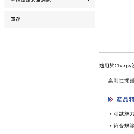
車輛碰撞安全測試
▼
庫存
適用於Char
高剛性擺錘
產品
▪測試能力
▪符合規範：A