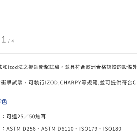
2
/
4
py法和Izod法之擺錘衝擊試驗，並具符合歐洲合格認證的設備
衝擊試驗，可執行IZOD,CHARPY等規範,並可提供符合
特色
：可達25／50焦耳
STM D256、ASTM D6110、ISO179、ISO180