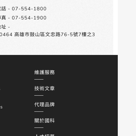
話 -
07-554-1800
真 - 07-554-1900
址 -
80464 高雄市鼓山區文忠路76-5號7樓之3
維護服務
技術文章
s
代理品牌
es
關於國科