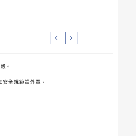
外殼。
CE安全規範設外罩。