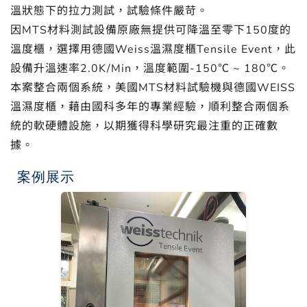
溫狀態下的拉力測試，試驗條件嚴苛。
因MTS材料測試設備原廠無提供可降溫至零下150度的
溫度櫃，選擇用德國Weiss溫濕度櫃Tensile Event，此
設備升溫速率2.0K/Min，溫度範圍-150℃ ~ 180℃。
本案整合兩個系統，美國MTS材料試驗機與德國WEISS
溫濕度櫃，藉由國科多年的專業經驗，順利整合兩個系
統的軟硬體設施，以期獲得科學研究最注重的正確數
據。
案例展示