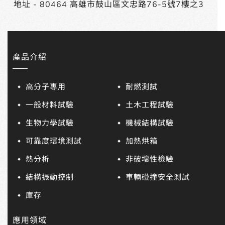
地址 -
80464 高雄市鼓山區文忠路76-5號7樓之3
產品介紹
高分子專用
耐燃測試
一般材料試驗
土木工程試驗
生物力學試驗
機械結構試驗
可靠度環境測試
加熱烘箱
熱分析
非破壞性檢驗
結構振動控制
車輛碰撞安全測試
庫存
應用領域