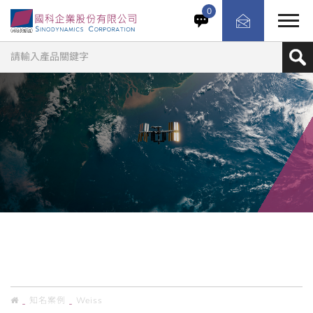
台大材料科學與工程學系的研究室，進行高熵材料在低溫狀
0
態下的拉力測試，試驗條件嚴苛。 因MTS材料測試設備原
廠無提供可降溫至零下150度的溫度櫃，選擇用德國Weiss
溫濕度櫃Tensile Event，此設備升溫速率2.0K/Min，溫度
範圍-150℃ ~ 180℃。 本案整合兩個系統，美國MTS材料
試驗機與德國WEISS溫濕度櫃，藉由國科多年的專業經驗，
順利整合兩個系統的軟硬體設施，以期獲得科學研究最注重
的正確數據。
知名案例
CASES
知名案例
Weiss