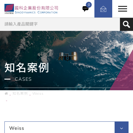
德國Weiss TempEvent溫度試驗櫃搭配美國MTS Acumen
0
12電磁式材料測試系統，依客戶空間需求客製試驗箱，使材
料試驗順利執行。
知名案例
CASES
知名案例
Weiss
台灣知名化工大廠／Weiss（TC/75/40/180）、MTS（Acumen 12）
Weiss