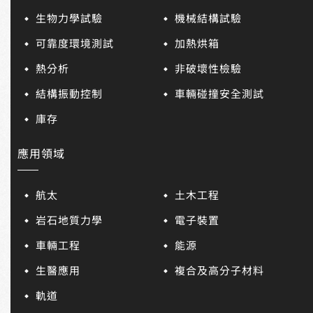
生物力學試驗
機械結構試驗
可靠度環境測試
加熱烘箱
熱分析
非破壞性檢驗
結構振動控制
車輛碰撞安全測試
庫存
應用領域
航太
土木工程
岩石地質力學
電子裝置
車輛工程
能源
生醫應用
複合及高分子材料
軌道