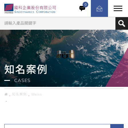
國內某知名第三方檢測單位採購高變率溫溼度循環篩選櫃
0
ESS C/2000/70/5並額外選配冷凝模擬系統以符合歐洲車
廠規範如:VW 80000 LV 124 K15, 及 BMW-GS 95011-
4 (2010-06)等相關規範。
知名案例
CASES
知名案例
Weiss
台灣知名第三方檢測單位／Weiss 高變率溫溼度循環篩選櫃（ESS
C/2000/70/5）