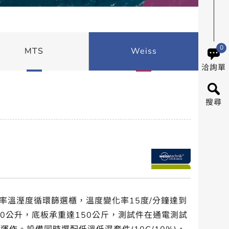
0
MTS
Weiss
洽詢單
搜尋
系列高變率溫溼度循環篩選櫃，溫度變化率15度/分鐘達到
00公升，底板承重達150公斤，測試件在通電測試