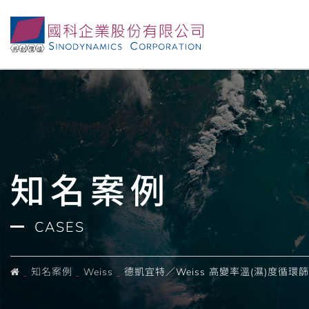
德國Weiss ClimeEvent系列高變率溫溼度循環
270公升到3600公升多種試驗空間可供選擇。
知名案例
CASES
知名案例
Weiss
德凱宜特／Weiss 高變率溫(濕)度循環