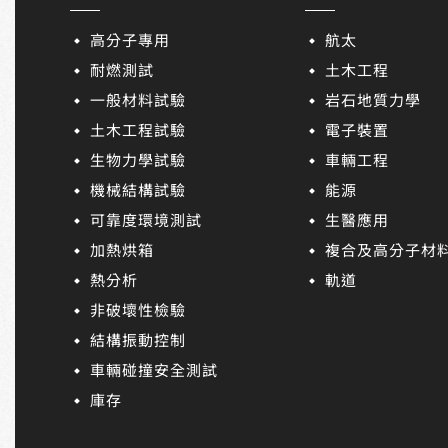
高分子專用
航太
耐燃測試
土木工程
一般材料試驗
岩石地質力學
土木工程試驗
電子裝置
生物力學試驗
車輛工程
機械結構試驗
能源
可靠度環境測試
生醫應用
加熱烘箱
複合及高分子材
熱分析
軌道
非破壞性檢驗
結構振動控制
車輛碰撞安全測試
庫存