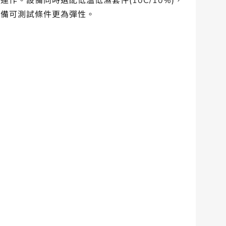
運作。設備同時選配低溫低濕套件(10C/10%)，
設備可測試條件更為彈性。