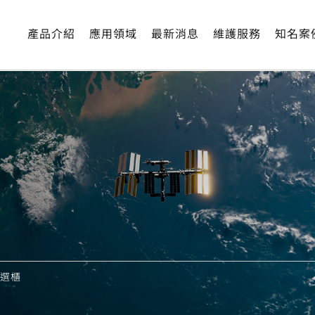
篩選櫃是基於標準的溫濕度循環試驗櫃加大其升熱、降溫與空氣循
產品介紹
應用領域
最新消息
維護服務
知名案
篩選櫃