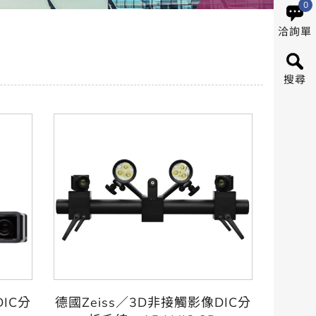
0
洽詢單
搜尋
IC分
德國Zeiss／3D非接觸影像DIC分