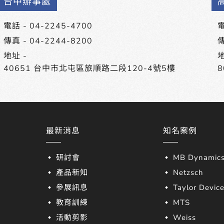
台中辦事處
電話 -
04-2245-4700
電
傳真 - 04-2244-8200
傳
地址 -
地
40651 台中市北屯區旅順路二段120-4號5樓
最新消息
知名案例
研討會
MB Dynamic
產品新知
Netzsch
參展訊息
Taylor Devic
教育訓練
MTS
活動剪影
Weiss