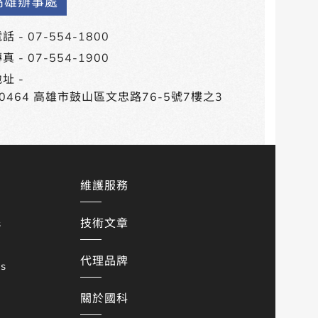
高雄辦事處
話 -
07-554-1800
真 - 07-554-1900
址 -
80464 高雄市鼓山區文忠路76-5號7樓之3
維護服務
技術文章
s
代理品牌
es
關於國科