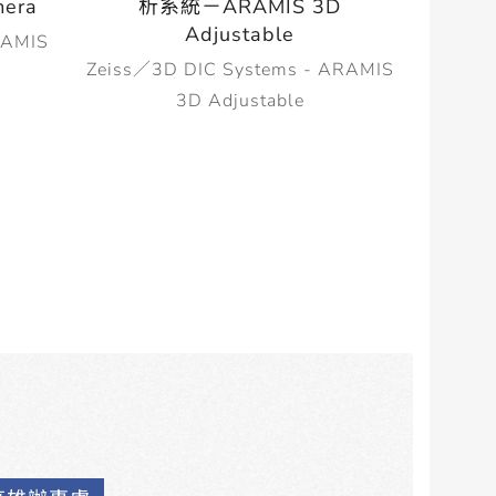
era
析系統－ARAMIS 3D
Adjustable
RAMIS
Zeiss／3D DIC Systems - ARAMIS
3D Adjustable