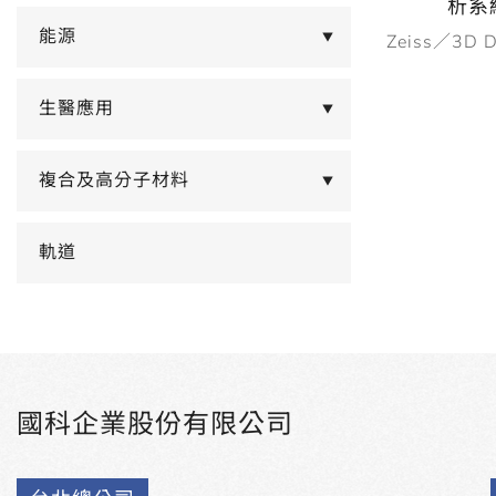
析系統
能源
Zeiss／3D D
▼
生醫應用
▼
複合及高分子材料
▼
軌道
國科企業股份有限公司