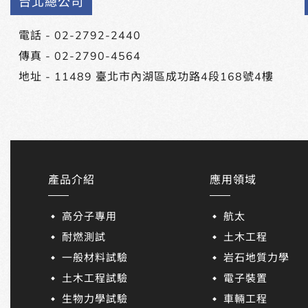
台北總公司
電話 -
02-2792-2440
傳真 - 02-2790-4564
地址 -
11489 臺北市內湖區成功路4段168號4樓
產品介紹
應用領域
高分子專用
航太
耐燃測試
土木工程
一般材料試驗
岩石地質力學
土木工程試驗
電子裝置
生物力學試驗
車輛工程