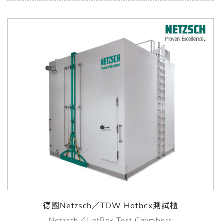
德國Netzsch／TDW Hotbox測試櫃
Netzsch／HotBox Test Chambers