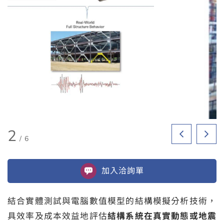
2
/
6
加入
洽詢單
結合實體測試與電腦數值模型的結構模擬分析技術，
具效率及成本效益地評估
結構系統在真實動態或地震