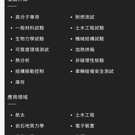
高分子專用
耐燃測試
一般材料試驗
土木工程試驗
生物力學試驗
機械結構試驗
可靠度環境測試
加熱烘箱
熱分析
非破壞性檢驗
結構振動控制
車輛碰撞安全測試
庫存
應用領域
航太
土木工程
岩石地質力學
電子裝置