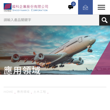
結合實體測試與電腦數值模型的結構模擬分析技術，具效率
0
及成本效益地評估結構系統在真實動態或地震荷重下的反
應。相較於大型實體測試設備，混合模擬透過建立整體結構
模型，僅對關鍵部分進行實體測試，兼顧測試精準度與資源
運用效率。
應用領域
APPLICATION
HOME
應用領域
土木工程
MTS