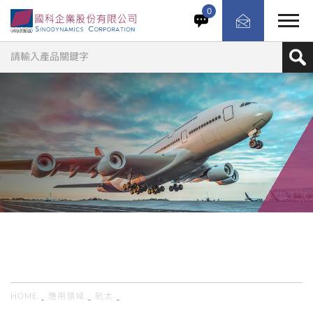
美國 MTS Landmark 系列液壓高頻疲勞動態萬能材料測試
0
機，專為需要大力量區間的動態與靜態測試而設計，能滿足
嚴苛條件下的精密試驗需求。其高剛性結構與智慧型驅動設
計，提供研究人員高效率、高保真度的測試解決方案。 全系
統搭載原廠控制器與編輯軟體，整合液壓致動器、感測器與
安全設計，確保試驗過程穩定、安全、靜音，適合材料開
發、疲勞壽命評估、元件循環試驗等多元應用。
應用領域
APPLICATION
HOME
應用領域
航太
MTS