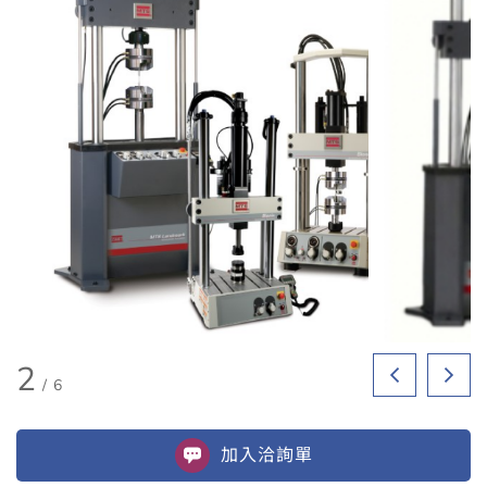
2
/
6
加入
洽詢單