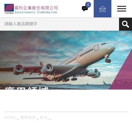
MTS Criterion 靜態測試系統 為高性能機電式與油壓式材料
0
試驗解決方案，最大出力範圍從 1 至 600 kN（220 至
132,000 lbf），搭載高速度、低振動驅動器與整合式閉迴
路控制技術，確保整體試驗過程具備極高保真度與準確性。
系統通過驗證、操作簡便，並可搭配多樣試驗配件與軟體功
能。
應用領域
APPLICATION
HOME
應用領域
航太
MTS