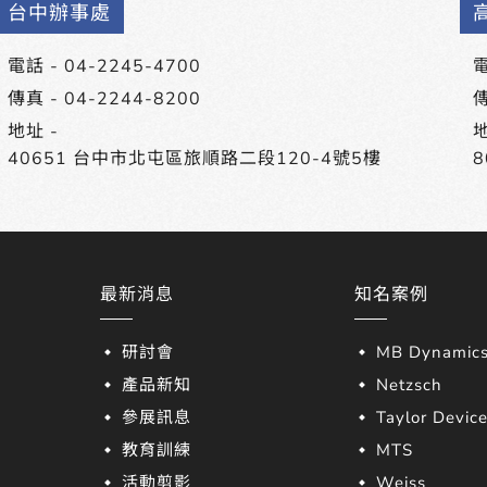
台中辦事處
電話 -
04-2245-4700
電
傳真 - 04-2244-8200
傳
地址 -
地
40651 台中市北屯區旅順路二段120-4號5樓
最新消息
知名案例
研討會
MB Dynamic
產品新知
Netzsch
參展訊息
Taylor Devic
教育訓練
MTS
活動剪影
Weiss