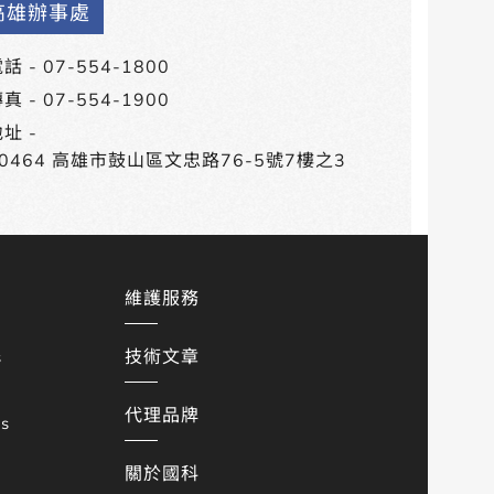
高雄辦事處
話 -
07-554-1800
真 - 07-554-1900
址 -
80464 高雄市鼓山區文忠路76-5號7樓之3
維護服務
技術文章
s
代理品牌
es
關於國科