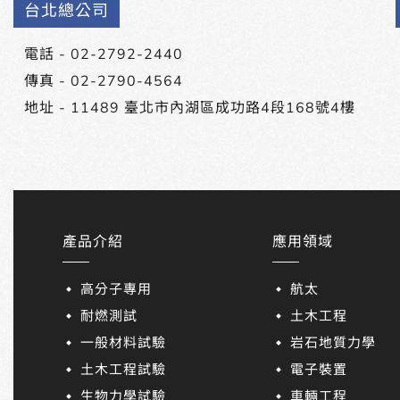
台北總公司
電話 -
02-2792-2440
傳真 - 02-2790-4564
地址 -
11489 臺北市內湖區成功路4段168號4樓
產品介紹
應用領域
高分子專用
航太
耐燃測試
土木工程
一般材料試驗
岩石地質力學
土木工程試驗
電子裝置
生物力學試驗
車輛工程