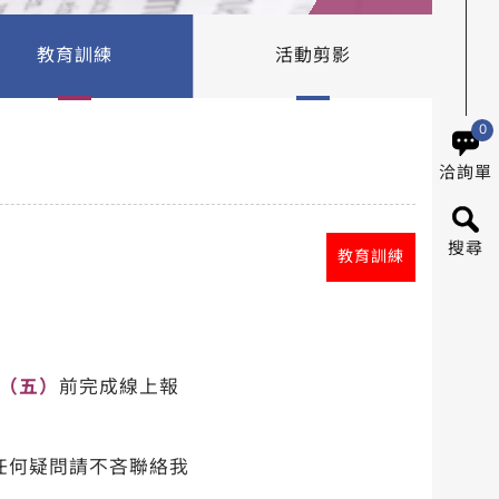
教育訓練
活動剪影
0
洽詢單
搜尋
教育訓練
7（五）
前完成線上報
任何疑問請不吝聯絡我