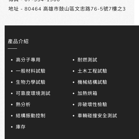
地址 -
80464 高雄市鼓山區文忠路76-5號7樓之3
產品介紹
高分子專用
耐燃測試
一般材料試驗
土木工程試驗
生物力學試驗
機械結構試驗
可靠度環境測試
加熱烘箱
熱分析
非破壞性檢驗
結構振動控制
車輛碰撞安全測試
庫存