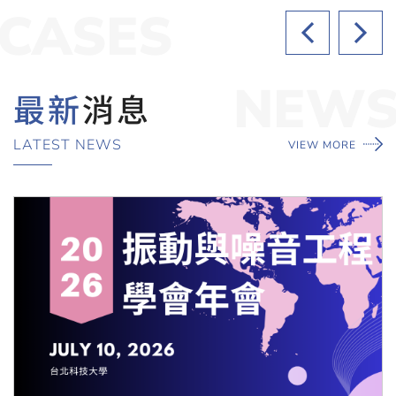
CASES
NEW
最新
消息
LATEST NEWS
VIEW MORE