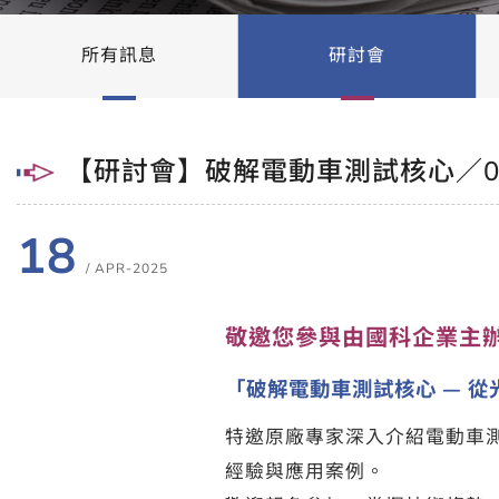
所有訊息
研討會
【研討會】破解電動車測試核心／04.
18
/ APR-2025
敬邀您參與由國科企業主辦
「破解電動車測試核心 — 
特邀原廠專家深入介紹電動車
經驗與應用案例。