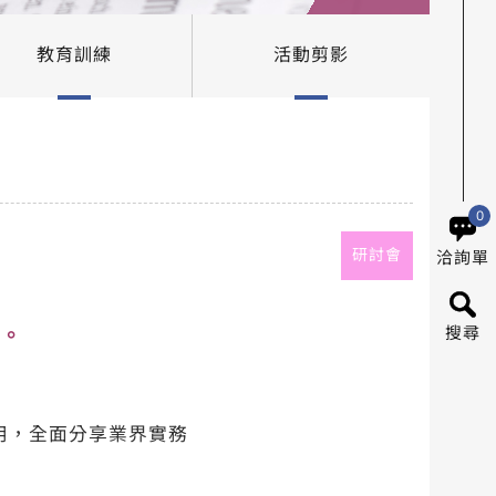
教育訓練
活動剪影
0
研討會
洽詢單
值。
搜尋
用，全面分享業界實務