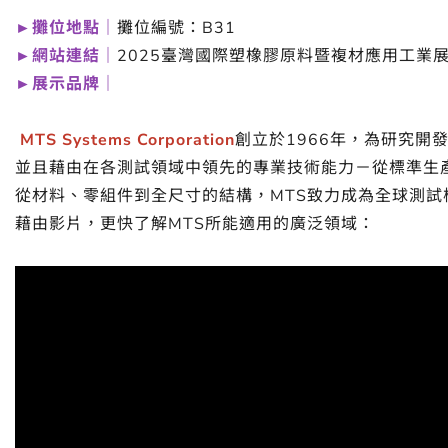
►攤位地點｜
攤位編號：B31
►網站連結｜
2025臺灣國際塑橡膠原料暨複材應用工業
►展示品牌｜
MTS Systems Corporation
創立於1966年，為研究
並且藉由在各測試領域中領先的專業技術能力－從標準生
從材料、零組件到全尺寸的結構，MTS致力成為全球測試
藉由影片，更快了解MTS所能適用的廣泛領域：