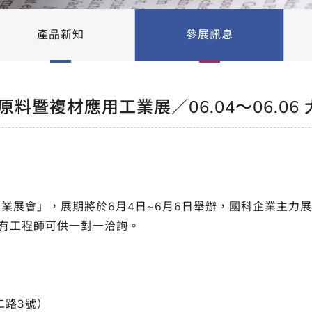
產品新知
參展訊息
料暨複材應用工業展／06.04～06.06
會」，展期將於6月4日~6月6日舉辦，國科企業主力展出商品為
場皆有工程師可供一對一洽詢。
二路3號）