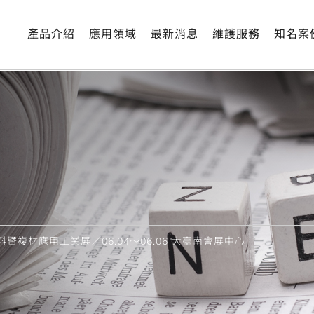
產品介紹
應用領域
最新消息
維護服務
知名案
暨複材應用工業展／06.04～06.06 大臺南會展中心