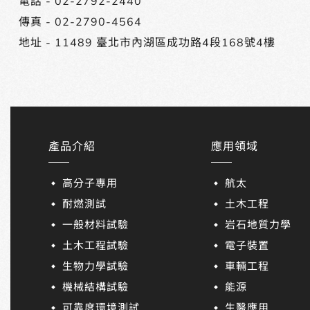
電話 -
02-2792-2440
傳真 - 02-2790-4564
地址 -
11489 臺北市內湖區成功路4段168號4樓
產品介紹
應用領域
高分子專用
航太
耐燃測試
土木工程
一般材料試驗
岩石地質力學
土木工程試驗
電子裝置
生物力學試驗
車輛工程
機械結構試驗
能源
可靠度環境測試
生醫應用