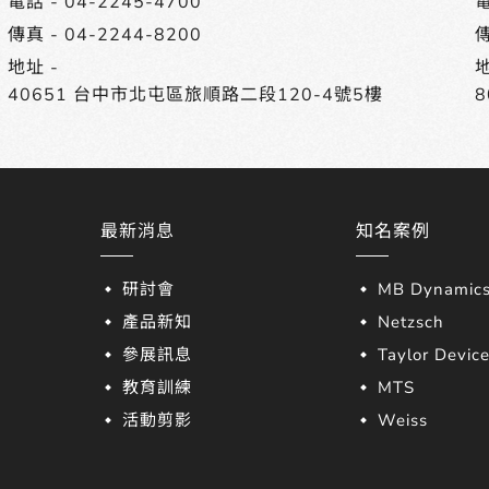
電話 -
04-2245-4700
電
傳真 - 04-2244-8200
傳
地址 -
地
40651 台中市北屯區旅順路二段120-4號5樓
最新消息
知名案例
研討會
MB Dynamic
產品新知
Netzsch
參展訊息
Taylor Devic
教育訓練
MTS
活動剪影
Weiss