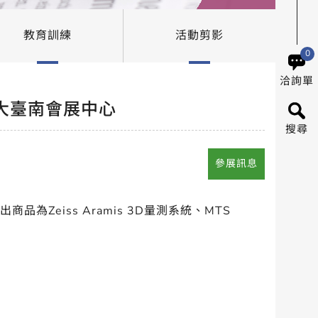
教育訓練
活動剪影
0
洽詢單
 大臺南會展中心
搜尋
參展訊息
Zeiss Aramis 3D量測系統、MTS