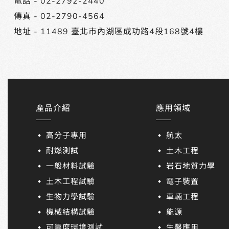
電話 -
02-2792-2440
傳真 - 02-2790-4564
地址 -
11489 臺北市內湖區成功路4段168號4樓
產品介紹
應用領域
高分子專用
航太
耐燃測試
土木工程
一般材料試驗
岩石地質力學
土木工程試驗
電子裝置
生物力學試驗
車輛工程
機械結構試驗
能源
可靠度環境測試
生醫應用