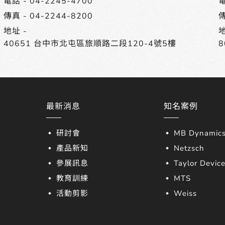
電話 -
04-2245-4700
電
傳真 - 04-2244-8200
傳
地址 -
地
40651 台中市北屯區旅順路二段120-4號5樓
最新消息
知名案例
研討會
MB Dynamic
產品新知
Netzsch
參展訊息
Taylor Devic
教育訓練
MTS
活動剪影
Weiss