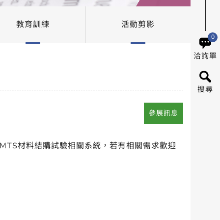
教育訓練
活動剪影
0
洽詢單
搜尋
參展訊息
為MTS材料結購試驗相關系統，若有相關需求歡迎