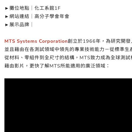
►攤位地點｜化工系館1F
►網站連結｜
高分子學會年會
►展示品牌｜
MTS Systems Corporation
創立於1966年，為研究開
並且藉由在各測試領域中領先的專業技術能力－從標準生
從材料、零組件到全尺寸的結構，MTS致力成為全球測試
藉由影片，更快了解MTS所能適用的廣泛領域：