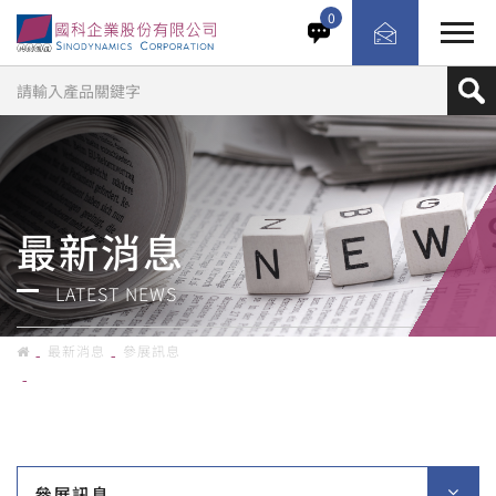
國科公司將參與贊助「2025抗震盃－地震工程模型製作國際
0
競賽」，展期將於9月30日~10月1日舉辦，歡迎蒞臨國科企
業展位。
最新消息
LATEST NEWS
最新消息
參展訊息
【出展資訊】2025抗震盃－地震工程模型製作國際競賽／09.30～
10.01 國震中心 臺南實驗室
參展訊息