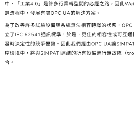
中，「工業4.0」是許多行業轉型間的必經之路，因此Wei
慧流程中，
發展
有關OPC UA的解決方案。
為了改善許多試驗設備與系統無法相容轉譯的狀態，OPC
立了IEC 62541通訊標準，於是，更佳的相容性或可互
發時決定性的競爭優勢。因此我們經由OPC UA讓S!MP
序環境中，將與S!MPATI連結的所有設備進行無故障（troubl
合。