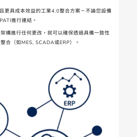
便且更具成本效益的工業4.0整合方案－不論您
設備
PATI進行連結。
礎架構進行任何更改，就可以確保透過具備一致性
（如MES, SCADA或ER
P）
。