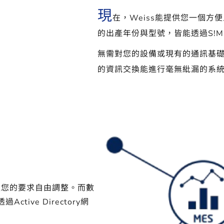
現
在，Weiss能提供您一個方
的出產年份與型號，皆能透過S!M
無需對您的設備或現有的通訊基
的資訊交換能進行毫無紕漏的系統整合
以您的要求自由調整。而數
ive Directory網