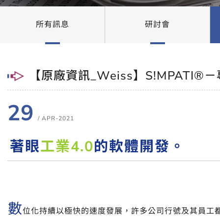
所有訊息
研討會
【原廠資訊_Weiss】S!MPATI®
29
/ APR-2021
著眼
工業4.0
的軟體開發。
數
位
化持續以極快的速度發展，許多公司行號及其員工