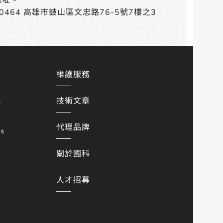
80464 高雄市鼓山區文忠路76-5號7樓之3
維護服務
技術文章
s
代理品牌
es
關於國科
人才招募