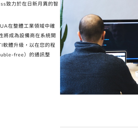
ss致力於在日新
月異的智
 UA在整體工業領域中確
通性將成為設備商在系統開
ATI軟體升級，以在您的程
e-free
）的通訊整