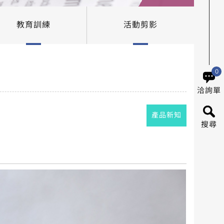
教育訓練
活動剪影
0
洽詢單
產品新知
搜尋