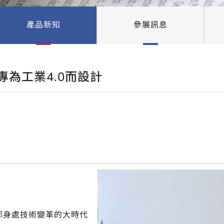
產品新知
參展訊息
－專為工業4.0而設計
都身處技術變革的大時代