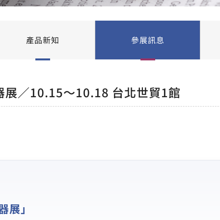
產品新知
參展訊息
10.15～10.18 台北世貿1館
器展」