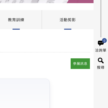
教育訓練
活動剪影
0
洽詢單
參展訊息
搜尋