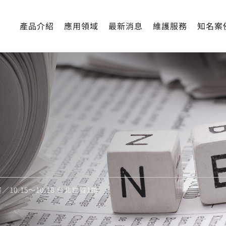
求歡迎展期間至攤位走訪，當場皆有工程師可供一對一洽詢
產品介紹
應用領域
最新消息
維護服務
知名案
.15～10.18 台北世貿1館