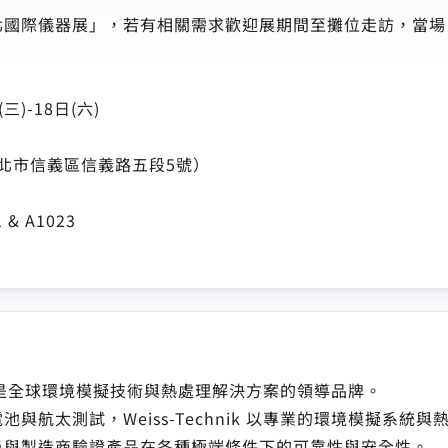
北國際儀器展」，若有相關需求歡迎展期間至攤位走訪，當場
(三)-18日(六)
北市信義區信義路五段5號）
& A1023
於德國，是全球環境模擬技術與熱處理解決方案的領導品牌。
與航太測試，Weiss-Technik 以專業的環境模擬系統
員與製造商驗證產品在各種極端條件下的可靠性與安全性。