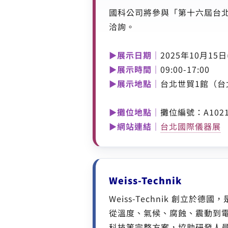
國科公司將參與「第十六屆台
洽詢。
►展示日期｜
2025年10月15日
►展示時間｜
09:00-17:00
►展示地點｜
台北世貿1館（台
►攤位地點｜
攤位編號：A1021 
►網站連結｜
台北國際儀器展
Weiss-Technik
Weiss-Technik 創立
從溫度、氣候、腐蝕、震動到電池
科技等完整方案，協助研發人