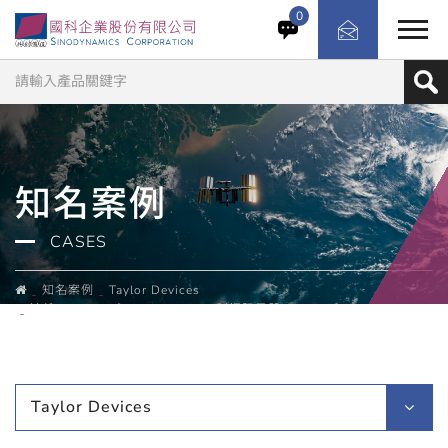
目前全台最高的住宅大樓,地上68層,地下7層 全棟採用
0
Taylor Devices制振阻尼器
知名案例
CASES
知名案例
Taylor Devices
遠雄The One／Taylor Devices 制振阻尼器
Taylor Devices