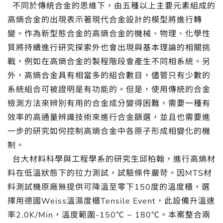
不同於傳統合金的思維下，由五種以上主要元素組成的
高熵合金的出現表示著現代合金設計的模型將進行轉
變。作為新型態合金的高熵合金的機械、物理、化學性
質將持續進行研究探索外也會出現與基本理論的相關挑
戰，例如在高熵合金的製程階段會產生不同相系統。另
外，高熵合金具有相當多的組合數目，儘管只有少數的
系統組合可被證明是有功能的。但是，使用傳統的合金
檢測方法來辨別有用的合金成分變得困難，需要一種有
效率的高通量辨識技術來進行合金篩選，並且也需要進
一步的研究如何控制高熵合金中各原子形成相變化的機
制。
台大材料科學與工程學系的研究生邱柏翰，進行高熵材
料在低溫狀態下的拉力測試，試驗條件嚴苛。因MTS材
料測試機原廠無提供可降溫至零下150度的溫度櫃，選
擇用德國Weiss溫濕度櫃Tensile Event，此設備升溫速
率2.0K/Min，溫度範圍-150℃ ~ 180℃。本案整合兩