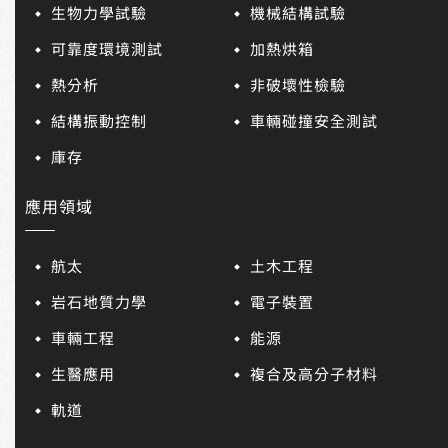
生物力學試驗
機械結構試驗
可靠度環境測試
加熱烘箱
熱分析
非破壞性檢驗
結構振動控制
車輛碰撞安全測試
庫存
應用領域
航太
土木工程
岩石地質力學
電子裝置
車輛工程
能源
生醫應用
複合及高分子材料
軌道