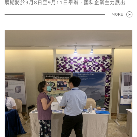
展期將於9月8日至9月11日舉辦，國科企業主力展出商
品為Weiss藥品穩定性測試櫃，其他產品亦會同期推
MORE
廣，歡迎至北館儀器專區N2011攤位蒞臨。